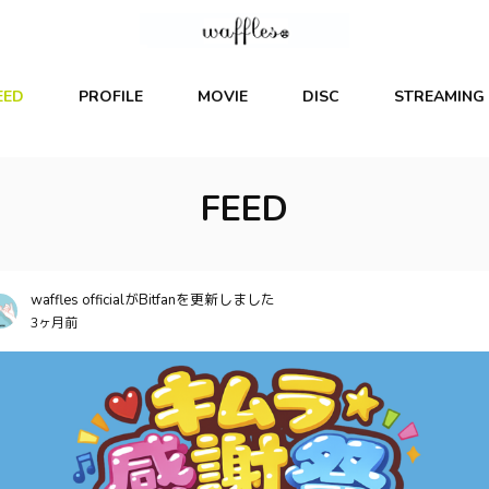
EED
PROFILE
MOVIE
DISC
STREAMING
FEED
waffles officialがBitfanを更新しました
3ヶ月前