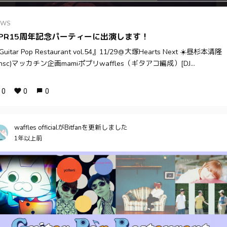
EWS
PR15周年記念パーティーに出演します！
uitar Pop Restaurant vol.54』11/29＠大塚Hearts Next ☀️昼杉本清隆
onsc)マッカチン企画mamiポプリwaffles（ギタアコ編成）[DJ...
0
0
0
waffles officialがBitfanを更新しました
1年以上前