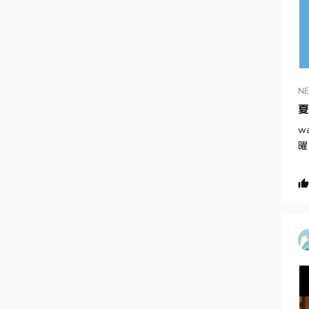
N
夏
w
曜