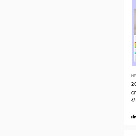
N
2
G
杉