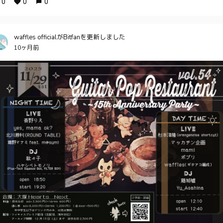
0
0
0
waffles officialがBitfanを更新しました
10ヶ月前