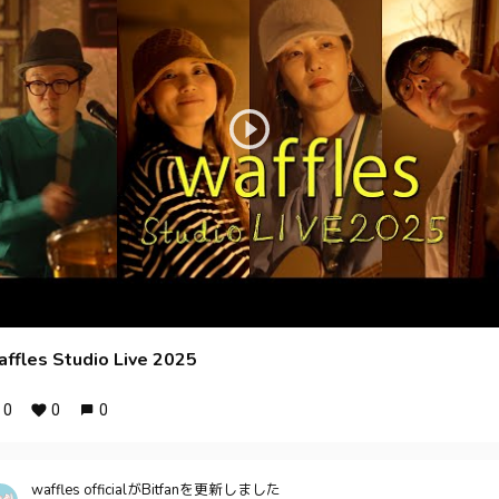
affles Studio Live 2025
0
0
0
waffles officialがBitfanを更新しました