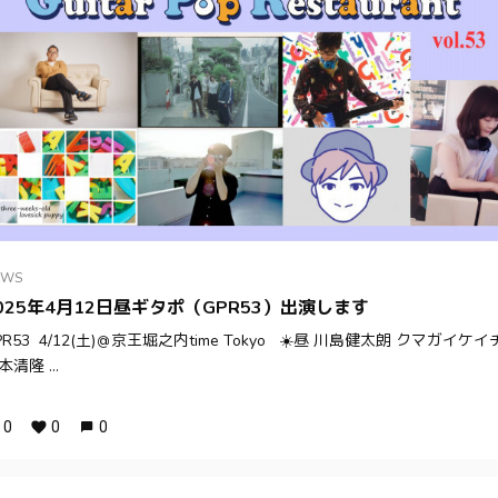
EWS
025年4月12日昼ギタポ（GPR53）出演します
PR53 4/12(土)＠京王堀之内time Tokyo ☀️昼 川島健太朗 クマガイケイ
本清隆 ...
0
0
0