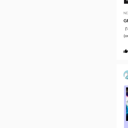
N
G
『G
(