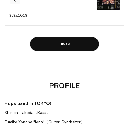
LIVE
waffles Studio Live 2025
0
0
0
2025/10/18
waffles officialがBitfanを更新しました
10ヶ月前
more
PROFILE
Pops band in TOKYO!
Shinichi Takeda（Bass）
NEWS
◆waffles studio LIVE 2025◆ 公開しました！
Fumiko Yonaha "Jona"（Guitar, Synthsizer）
初めてスタジオライブ映像を作ってみました！ 2025年秋の