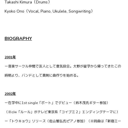
Takashi Kimura（Drums）
記録です！
Kyoko Ono（Vocal, Piano, Ukulele, Songwriting）
0
0
0
waffles officialがBitfanを更新しました
BIOGRAPHY
10ヶ月前
2001年
ー音楽サークル仲間で友人として意気投合。大野が留学から帰ってきたこの
時期より、バンドとして真剣に曲作りを始める。
2002年
ー在学中に1st single「ボート」でデビュー
（鈴木茂氏ギター参加）
（※c/w「ルール」がテレビ東京系「コイブミ２」エンディングテーマに）
ー「トウキョウ」リリース（佐山雅弘氏ピアノ参加）（※同曲は「新宿ミー