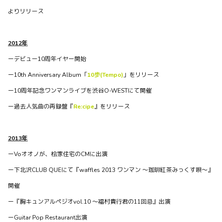
対バン、最後のアンコールセッションまでH...
よりリリース
1
0
0
2012年
ーデビュー10周年イヤー開始
waffles officialがBitfanを更新しました
約2年前
ー10th Anniversary Album「
10歩(Tempo)
」をリリース
ー10周年記念ワンマンライブを渋谷O-WESTにて開催
ー過去人気曲の再録盤『
Re:cipe
』をリリース
2013年
ーVoオオノが、桧家住宅のCMに出演
ー下北沢CLUB QUEにて『waffles 2013 ワンマン ～珈琲紅茶みっくす唄～』
開催
ー『胸キュンアルペジオvol.10 ～福村貴行君の11回忌』出演
ーGuitar Pop Restaurant出演