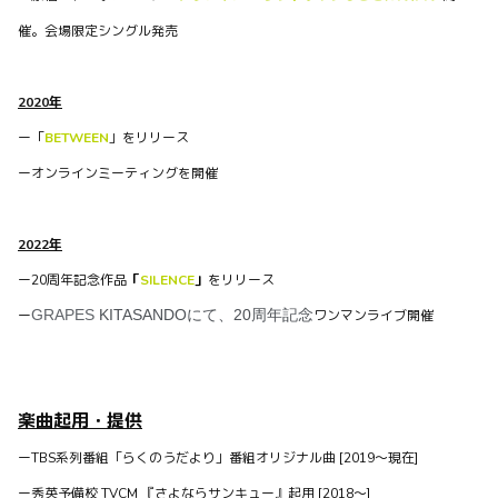
催。会場限定シングル発売
waffles officialがBitfanを更新しました
3年以上前
2020年
ー
「
BETWEEN
」をリリース
ー
オンラインミーティングを開催
2022年
ー20周年記念作品
「
SILENCE
」
をリリース
GRAPES
KITASANDOにて、20周年記念
ー
ワンマンライブ
開催
NEWS
「ぐでたま 〜母をたずねてどんくらい〜」楽曲参加
2022/12/13公開のNetflixアニメ「ぐでたま 〜母をたずねて
どんくらい〜」の作中２曲にVo.大野がウクレレとコーラス
楽曲起用・提供
で参加しています。とってもゆるかわな楽曲たちです！💛🍳
🐣「みんなた...
ー
TBS系列番組「らくのうだより」番組オリジナル曲 [2019〜現在]
ー
秀英予備校 TVCM 『さよならサンキュー』起用 [2018〜]