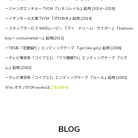
0
0
0
ー
ジャンボエンチョー TVCM 『レモンレイル』起用 [2014～2018]
ー
イオンモール大高 TVCM 『ざわめき』起用 [2014]
waffles officialがTwitterを更新しました
4年弱前
ー
スタッフサービス WEBムービー 『マイ・ドリーム・サイダー』『balloon
昨日はご来場＆ご鑑賞、本当にありがとうございました！セ
boy～ instrumental～』起用[2012]
ットリスト、写真、感想などこちらから↓ #wafflesjp
ー
TBS系「恋愛脳℃」エンディングテーマ 『girl like girl』起用 [2006]
https://t.co/ORsp4zIbWN あの曲も聞きたかった！という声
ー
テレビ東京系「コイブミ2」「ウラ関根TV」エンディングテーマ 『リズ
も現地でいただいたので、待機リストに入れています。もし
あれば、またぜひ教えてくださいね（ひとひら銀河が一番人
ム』起用 [2003]
気デシタ！
ー
テレビ東京系「コイブミ2」エンディングテーマ 『ルール』起用 [2002]
0
0
0
※Vo.オオノのCM worksは
こちらから
BLOG