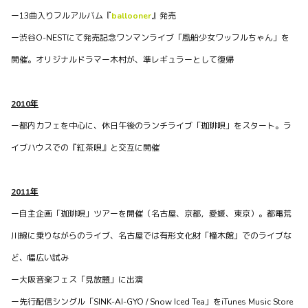
waffles officialがBitfanを更新しました
ー13曲入りフルアルバム『
ballooner
』発売
約2年前
ー渋谷O-NESTにて発売記念ワンマンライブ「風船少女ワッフルちゃん」を
開催。オリジナルドラマー木村が、準レギュラーとして復帰
2010年
ー都内カフェを中心に、休日午後のランチライブ「珈琲唄」をスタート。
ラ
イブハウスでの『紅茶唄』と交互に開催
2011年
ー自主企画「珈琲唄」ツアーを開催
（名古屋、京都，愛媛、東京）
。都電荒
川線に乗りながらのライブ、名古屋では有形文化財「橦木館」でのライブな
BLOG
ど、幅広い試み
余韻
ー大阪音楽フェス「見放題」に出演
waffles主催ライブ "フィロソフィーズ" vol.1、SOLD OUT大
ー先行配信シングル「SINK-AI-GYO / Snow Iced Tea」をiTunes Music Store
盛況のうちに終了しました！ 旧友that's all folksとの念願の