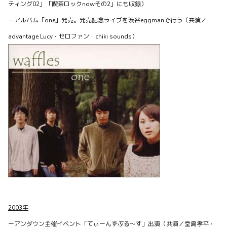
ティング02」「喫茶ロックnowその2」にも収録）
NEWS
ーアルバム「one」発売。発売記念ライブを渋谷eggmanで
行う（共演／
GPR15周年記念パーティーに出演します！
『Guitar Pop Restaurant vol.54』11/29＠大塚Hearts Next
advantage Lucy・セロファン・chiki sounds）
☀️昼杉本清隆 (onsc)マッカチン企画mamiポプリwaffles（ギ
タアコ編成）[DJ...
0
0
0
waffles officialがBitfanを更新しました
1年以上前
2003年
ーアンダウン主催イベント「てぃーんずぶる～す」出演（共演／堂島孝平・