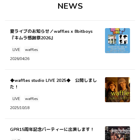
NEWS
0
0
0
夏ライブのお知らせ／waffles x 8bitboys
waffles officialがYouTubeを更新しました
『キムラ感謝祭2026』
10ヶ月前
LIVE
waffles
2026/04/26
◆waffles studio LIVE 2025◆ 公開しまし
た！
LIVE
waffles
2025/10/18
GPR15周年記念パーティーに出演します！