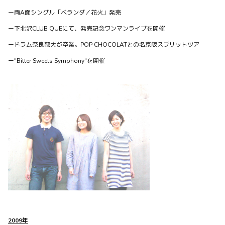
ー両A面シングル「ベランダ／花火」発売
ー下北沢CLUB QUEにて、発売記念ワンマンライブを開催
ードラム奈良部大が卒業。POP CHOCOLATとの名京阪スプリットツア
ー"Bitter Sweets Symphony"を開催
NEWS
次回ライブ！2024年10月5日(土)『Guitar Pop
Restaurant vol.51』
『Guitar Pop Restaurant vol.51』 日時： 2024年10月5日
(土) 昼夜2部制 会場： 京王堀之内time Tokyo 料金： 昼夜各
部：adv. 2,80...
1
0
0
2009年