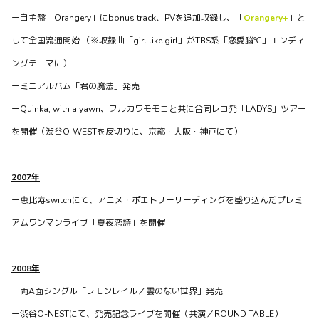
ー自主盤「Orangery」にbonus track、PVを追加収録し、「
Orangery+
」と
して全国流通開始 （※収録曲「girl like girl」がTBS系「恋愛脳℃」エンディ
NEWS
ングテーマに）
【10月・11月のライブのお知らせ】
ーミニアルバム「君の魔法」発売
2つのイベントに呼んでいただきました！ 10/5土曜夜、
ーQuinka, with a yawn、フルカワモモコと共に合同レコ発「LADYS」ツアー
11/17日曜夜です。 それぞれ趣向を変えて演奏しようと思い
ます ご予約は waffleticket@gmail.co...
を開催（渋谷O-WESTを皮切りに、京都・大阪・神戸にて）
0
0
0
2007年
ー恵比寿switchにて、アニメ・ポエトリーリーディングを盛り込んだプレミ
waffles officialがBitfanを更新しました
約2年前
アムワンマンライブ「夏夜恋詩」を開催
2008年
ー両A面シングル「レモンレイル／雲のない世界」発売
ー渋谷O-NESTにて、発売記念ライブを開催（共演／ROUND TABLE）