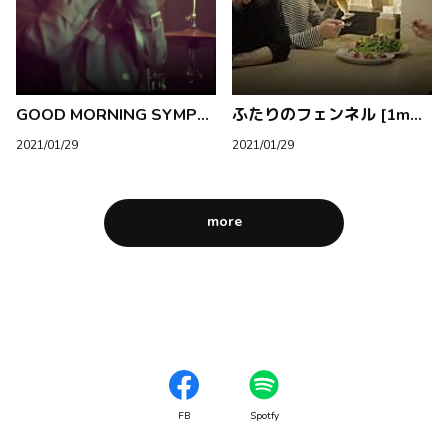
GOOD MORNING SYMPHONY [1mm MV]
ふたりのフェンネル [1mm MV]
2021/01/29
2021/01/29
more
FB
Spotfy