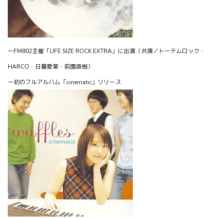
ーFM802主催「LIFE SIZE ROCK EXTRA」に出演（共演／トーテムロック・
HARCO・日暮愛葉・前園直樹）
BLOG
2024年のふりかえりと "2024 tekeda mix"
ー初のフルアルバム「cinematic」リリース
書こう書こうと思ってもう2月に入ってしまいました💦 あい
かわらずマイペースにも程があろうと思いますが、昨年のふ
りかえりとよく聴いてた音楽をまとめておこうと思います。
2024年はwaf...
0
0
0
waffles officialがBitfanを更新しました
2年弱前