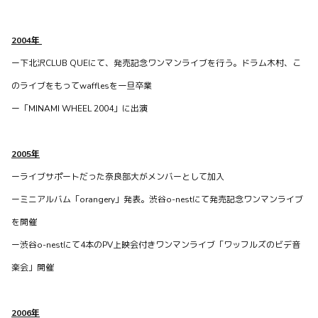
2004年
ー下北沢CLUB QUEにて、発売記念ワンマンライブを行う。ドラム木村、こ
のライブをもってwafflesを一旦卒業
ー「MINAMI WHEEL 2004」に出演
2005年
ーライブサポートだった奈良部大がメンバーとして加入
ーミニアルバム「orangery」発表。渋谷o-nestにて発売記念ワンマンライブ
を開催
ー渋谷o-nestにて4本のPV上映会付きワンマンライブ「ワッフルズのビデ音
楽会」開催
2006年