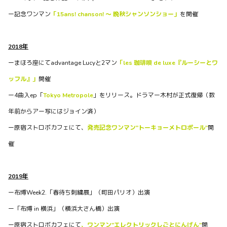
NEWS
ー記念ワンマン
「15ans! chanson! ～ 晩秋シャンソンショー」
を開催
原点回帰2023
わふわふさん！お元気ですか？ 今年はwaffles、原点回帰
しています。 学生の頃のように、リハスタに出入りして 好
2018年
きな曲を演奏する楽しさを噛み締めてます （ジョナハンもい
ーまほろ座にてadvantage Lucyと2マン
「les 珈琲唄 de luxe『ルーシーとワ
るよ） ...
ッフル』」
開催
0
4
0
ー4曲入ep「
Tokyo Metropole
」をリリース。ドラマー木村が正式復帰（数
年前からアー写にはジョイン済）
waffles officialがTwitterを更新しました
ー原宿ストロボカフェにて、
発売記念ワンマン"トーキョーメトロポール"
開
3年以上前
催
音楽メディア muevoさん（@MuevoVoice）にインタビュー
記事を掲載いただきました。掲載のリクエストくださった
方、どうもありがとう！ そして今年も皆さん、本当にどうも
2019年
ありがとうございました！ワンマン楽しかったです😊
ー布博Week2.「春待ち刺繍展」（町田パリオ）出演
https://t.co/hIGI5XQofs #wafflesjp
ー「布博 in 横浜」（横浜大さん橋）出演
0
0
0
ー原宿ストロボカフェにて
、ワンマン"エレクトリックしごとにんげん"
開