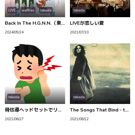
LIVE
waffles
tekeda
tekeda
Back In The H.G.N.N.（東中野）
LIVEが恋しい夏
2024/05/24
2021/07/10
tekeda
tekeda
骨伝導ヘッドセットでリモワ優勝した話
The Songs That Bind - tekeda編
2021/06/27
2021/06/12