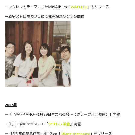
ーウクレレをテーマにしたMiniAlbum「
WAFLELE
」をリリース
ー原宿ストロボカフェにて発売記念ワンマン開催
NEWS
2024年6月8日（土）waffles presents “フィロソフ
ィーズ” vol.1 【THANK YOU SOLD OUT!】
ライブやります！グランドピアノのある箱です！ そして新
しいシリーズです！ ---------------------------------------
----------...
1
0
0
2017年
ー「 WAFPIANO～1月29日生まれの会～（グレープス北参道）」開催
waffles officialがBitfanを更新しました
ー仙川・森のテラスにて「
ワフレレ茶会
」開催
3年弱前
ー 15周年の記念作品・4曲入ep「
15ans!chansons!
」をリリース