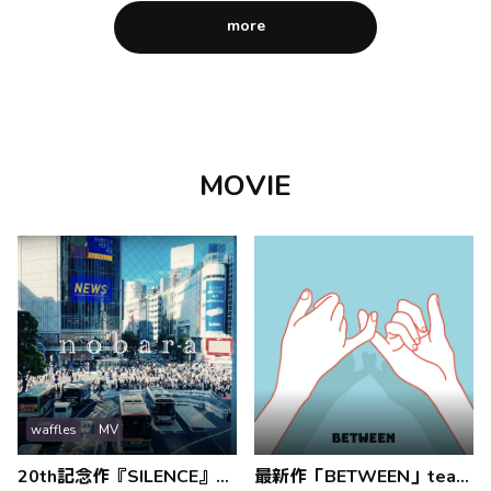
more
MOVIE
waffles
MV
20th記念作『SILENCE』より、「野ばら」MV公開
最新作「BETWEEN」teaser