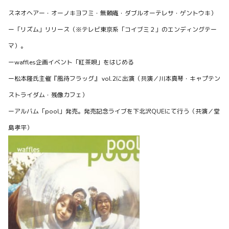
スネオヘアー・オーノキヨフミ・無頼庵・ダブルオーテレサ・ゲントウキ）
ー「リズム」リリース（※テレビ東京系「コイブミ２」のエンディングテー
マ）。
ーwaffles企画イベント「紅茶唄」をはじめる
NEWS
ー松本隆氏主催『風待フラッグ』 vol.2に出演（共演／川本真琴・キャプテン
2025年4月12日昼ギタポ（GPR53）出演します
ストライダム・残像カフェ）
GPR53 4/12(土)＠京王堀之内time Tokyo ☀️昼 川島健太朗
クマガイケイチ 杉本清隆 ...
ーアルバム「pool」発売。発売記念ライブを下北沢QUEにて行う（共演／堂
島孝平）
0
0
0
waffles officialがBitfanを更新しました
1年以上前