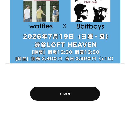
more
NEWS
夏ライブのお知らせ／waffles x 8bitboys 『キムラ
感謝祭2026』
waffles x 8bitboys 『キムラ感謝祭2026』 【日程】2026年
7月19日（日曜） 【時間】開場12:30、開演13:00 【料金】前
売3,400円、当日3,900...