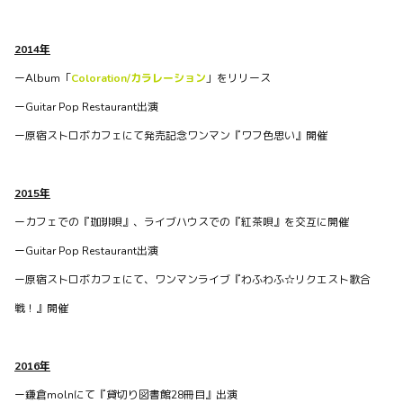
2014年
ーAlbum「
Coloration/カラレーション
」をリリース
ーGuitar Pop Restaurant出演
BLOG
Back In The H.G.N.N.（東中野）
ー原宿ストロボカフェにて発売記念ワンマン『ワフ色思い』開催
こんにちは武田です。 超久々（約1年半ぶり）のライブが
近づいてきましたね！wafflesはこのところ毎週リハーサル
2015年
に入っていて、演奏もイイ感じに仕上がって来ています。ご
ーカフェでの『珈琲唄』、ライブハウスでの『紅茶唄』を交互に開催
予約まだの方は↓の...
ーGuitar Pop Restaurant出演
0
0
0
ー原宿ストロボカフェにて、ワンマンライブ『わふわふ☆リクエスト歌合
戦！』開催
waffles officialがBitfanを更新しました
2年以上前
2016年
ー鎌倉molnにて『貸切り図書館28冊目』出演